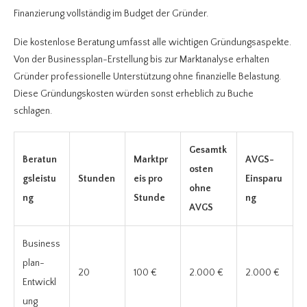
Finanzierung vollständig im Budget der Gründer.
Die kostenlose Beratung umfasst alle wichtigen Gründungsaspekte.
Von der Businessplan-Erstellung bis zur Marktanalyse erhalten
Gründer professionelle Unterstützung ohne finanzielle Belastung.
Diese Gründungskosten würden sonst erheblich zu Buche
schlagen.
Gesamtk
Beratun
Marktpr
AVGS-
osten
gsleistu
Stunden
eis pro
Einsparu
ohne
ng
Stunde
ng
AVGS
Business
plan-
20
100 €
2.000 €
2.000 €
Entwickl
ung