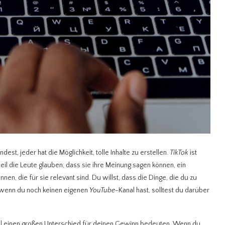
est, jeder hat die Möglichkeit, tolle Inhalte zu erstellen.
TikTok
ist
weil die Leute glauben, dass sie ihre Meinung sagen können, ein
n, die für sie relevant sind. Du willst, dass die Dinge, die du zu
d wenn du noch keinen eigenen
YouTube
-Kanal hast, solltest du darüber
l einen großen Unterschied für deinen Gewinn bedeuten. Wenn du