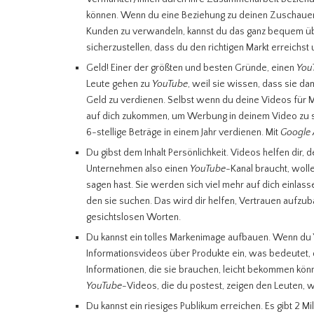
können. Wenn du eine Beziehung zu deinen Zuschauer/in
Kunden zu verwandeln, kannst du das ganz bequem ü
sicherzustellen, dass du den richtigen Markt erreichst
Geld! Einer der größten und besten Gründe, einen
You
Leute gehen zu
YouTube
, weil sie wissen, dass sie da
Geld zu verdienen. Selbst wenn du deine Videos für
auf dich zukommen, um Werbung in deinem Video zu sch
6-stellige Beträge in einem Jahr verdienen. Mit
Google
Du gibst dem Inhalt Persönlichkeit. Videos helfen dir,
Unternehmen also einen
YouTube
-Kanal braucht, woll
sagen hast. Sie werden sich viel mehr auf dich einlass
den sie suchen. Das wird dir helfen, Vertrauen aufz
gesichtslosen Worten.
Du kannst ein tolles Markenimage aufbauen. Wenn du Yo
Informationsvideos über Produkte ein, was bedeutet,
Informationen, die sie brauchen, leicht bekommen könn
YouTube
-Videos, die du postest, zeigen den Leuten, 
Du kannst ein riesiges Publikum erreichen. Es gibt 2 Mi