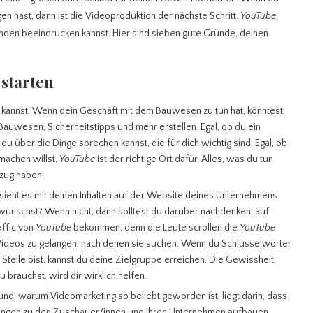
en hast, dann ist die Videoproduktion der nächste Schritt.
YouTube
,
nden beeindrucken kannst. Hier sind sieben gute Gründe, deinen
 starten
en kannst. Wenn dein Geschäft mit dem Bauwesen zu tun hat, könntest
auwesen, Sicherheitstipps und mehr erstellen. Egal, ob du ein
du über die Dinge sprechen kannst, die für dich wichtig sind. Egal, ob
machen willst,
YouTube
ist der richtige Ort dafür. Alles, was du tun
ezug haben.
sieht es mit deinen Inhalten auf der Website deines Unternehmens
 wünschst? Wenn nicht, dann solltest du darüber nachdenken, auf
affic von
YouTube
bekommen, denn die Leute scrollen die
YouTube
-
Videos zu gelangen, nach denen sie suchen. Wenn du Schlüsselwörter
 Stelle bist, kannst du deine Zielgruppe erreichen. Die Gewissheit,
brauchst, wird dir wirklich helfen.
und, warum Videomarketing so beliebt geworden ist, liegt darin, dass
ungen zu den Zuschauer/innen und ihren Unternehmen aufbauen