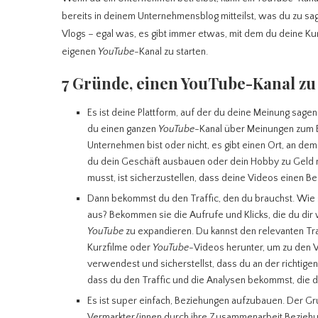
bereits in deinem Unternehmensblog mitteilst, was du zu sag
Vlogs – egal was, es gibt immer etwas, mit dem du deine Ku
eigenen
YouTube
-Kanal zu starten.
7 Gründe, einen YouTube-Kanal zu
Es ist deine Plattform, auf der du deine Meinung sag
du einen ganzen
YouTube
-Kanal über Meinungen zum B
Unternehmen bist oder nicht, es gibt einen Ort, an dem 
du dein Geschäft ausbauen oder dein Hobby zu Geld 
musst, ist sicherzustellen, dass deine Videos einen B
Dann bekommst du den Traffic, den du brauchst. Wie 
aus? Bekommen sie die Aufrufe und Klicks, die du dir
YouTube
zu expandieren. Du kannst den relevanten Tr
Kurzfilme oder
YouTube
-Videos herunter, um zu den 
verwendest und sicherstellst, dass du an der richtigen
dass du den Traffic und die Analysen bekommst, die du 
Es ist super einfach, Beziehungen aufzubauen. Der Gr
Vermarkter/innen durch ihre Zusammenarbeit Bezieh