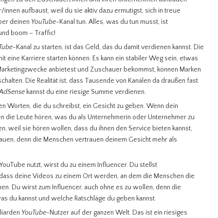
nen aufbaust, weil du sie aktiv dazu ermutigst, sich in treue
ber deinen
YouTube
-Kanal tun. Alles, was du tun musst, ist
 und boom – Traffic!
Tube
-Kanal zu starten, ist das Geld, das du damit verdienen kannst. Die
mit eine Karriere starten können. Es kann ein stabiler Weg sein, etwas
 Marketingzwecke anbietest und Zuschauer bekommst, können Marken
alten. Die Realität ist, dass Tausende von Kanälen da draußen fast
 AdSense
kannst du eine riesige Summe verdienen.
 den Worten, die du schreibst, ein Gesicht zu geben. Wenn dein
en die Leute hören, was du als Unternehmerin oder Unternehmer zu
en, weil sie hören wollen, dass du ihnen den Service bieten kannst,
ubauen, denn die Menschen vertrauen deinem Gesicht mehr als
uTube nutzt, wirst du zu einem Influencer. Du stellst
 dass deine Videos zu einem Ort werden, an dem die Menschen die
en. Du wirst zum Influencer, auch ohne es zu wollen, denn die
was du kannst und welche Ratschläge du geben kannst.
lliarden
YouTube
-Nutzer auf der ganzen Welt. Das ist ein riesiges