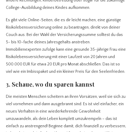
andere Rechnungen, Kinderbetreuung oder sogar für die zukünftige
College-Ausbildung deines Kindes aufkommen.
Es gibt viele Online-Seiten, die es dir leicht machen, eine günstige
Risikolebensversicherung online zu beantragen, direkt von deiner
Couch aus. Bei der Wahl der Versicherungssumme solltest du das
5- bis 10-fache deines Jahresgehalts anstreben.
Immobilienexperten zufolge kann eine gesunde 35-jährige Frau eine
Risikolebensversicherung mit einer Laufzeit von 20 Jahren und
500.000 EUR für etwa 20 EUR pro Monat abschließen. Das ist so
viel wie ein Imbisspaket und ein kleiner Preis für den Seelenfrieden.
3. S
chaue, wo du sparen kannst
Die meisten Menschen scheitern an ihren Vorsätzen, weil sie sich zu
viel vornehmen und dann ausgebrannt sind. Es ist viel einfacher, ein
neues Verhalten in eine wiederkehrende Gewohnheit
umzuwandeln, als dein Leben komplett umzukrempeln – das ist
einfach zu anstrengend! Beginne damit, dich finanziell zu verbessern,